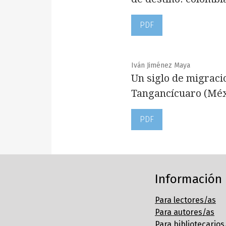
PDF
Iván Jiménez Maya
Un siglo de migracio
Tangancícuaro (Méx
PDF
Información
Para lectores/as
Para autores/as
Para bibliotecarios