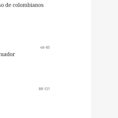
aso de colombianos
48-85
cuador
88-121