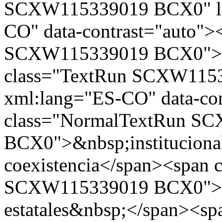
SCXW115339019 BCX0" la
CO" data-contrast="auto">
SCXW115339019 BCX0">ap
class="TextRun SCXW115
xml:lang="ES-CO" data-co
class="NormalTextRun S
BCX0">&nbsp;institucional
coexistencia</span><span 
SCXW115339019 BCX0">&n
estatales&nbsp;</span><s