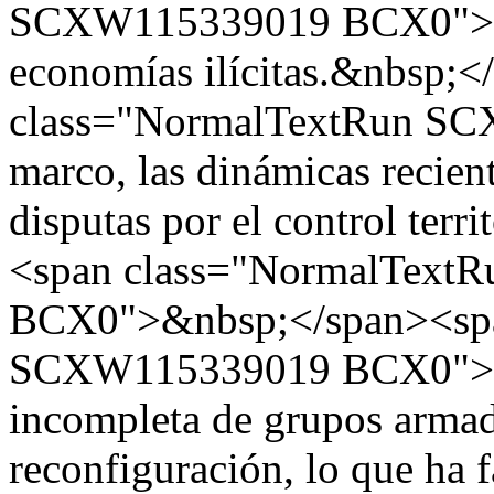
SCXW115339019 BCX0">con
economías ilícitas.&nbsp;
class="NormalTextRun S
marco, las dinámicas recient
disputas por el control terri
<span class="NormalTex
BCX0">&nbsp;</span><spa
SCXW115339019 BCX0">tra
incompleta de grupos armad
reconfiguración, lo que ha 