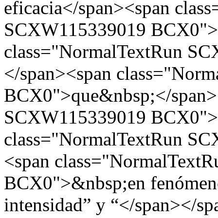
eficacia</span><span clas
SCXW115339019 BCX0">&n
class="NormalTextRun S
</span><span class="No
BCX0">que&nbsp;</span><
SCXW115339019 BCX0">se
class="NormalTextRun S
<span class="NormalTex
BCX0">&nbsp;en fenómenos
intensidad” y “</span></s