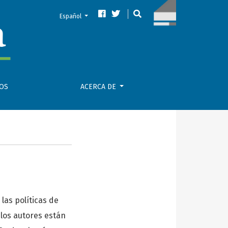
Cambiar el Idioma. El idioma actual es:
Español
VOS
ACERCA DE
 las políticas de
 los autores están