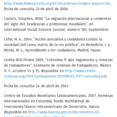
http://www.fedesarrollo.org:82/mcardenas/images/papers/migracionesinternacionalesColombia/migraciones_internacionales_colombia_presentacion.pdf
fecha de consulta: 23 de abril de 2006.
Castels, Stephen, 2000, “La migración internacional a comienzos
del siglo XXI: tendencias y problemas mundiales”, en
International Social Sciencie Journal, número 165, septiembre.
Cefaï; M. A., 2004, “Acción asociativa y ciudadanía común: la
sociedad civil como matriz de la res pública”, en Benedicto, J. y
Morán, M. L., Aprendiendo a ser ciudadanos, Madrid, Injuve.
Cemla-BID/Fomin, 2005, “Colombia: fl ujos migratorios y remesas
de trabajadores”, Seminario de remesas de trabajadores, México
D. F., octubre 14 y 15, disponible en
http://www.cemla-
remesas.org/PDF/seminariomx/0510MXES-PPT-Colombia.pdf
,
fecha de consulta: 24 de abril de 2007.
Centro de Estudios Monetarios Latinoamericanos, 2007, Remesas
internacionales en Colombia, Fondo Multilateral de
Inversiones/Banco Interamericano de Desarrollo, marzo,
disponible en
http://www.banrep.gov.co/documentos/el-