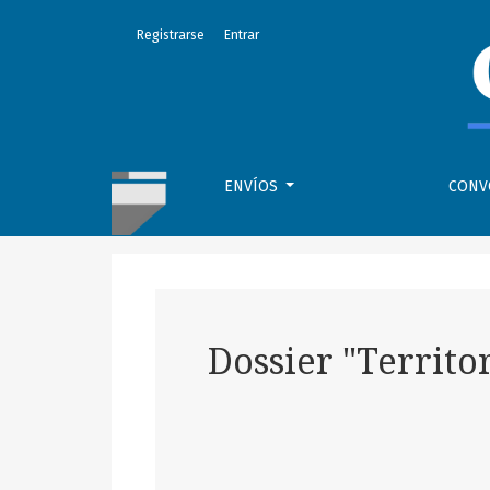
Núm. 202 (2014): Dossier "Territorialidades" 
Registrarse
Entrar
ENVÍOS
CONV
Dossier "Territo