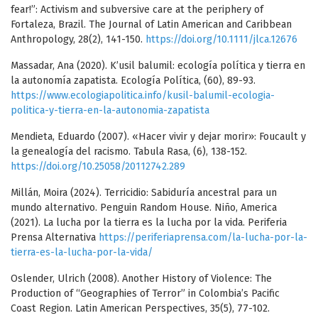
fear!”: Activism and subversive care at the periphery of
Fortaleza, Brazil. The Journal of Latin American and Caribbean
Anthropology, 28(2), 141-150.
https://doi.org/10.1111/jlca.12676
Massadar, Ana (2020). K’usil balumil: ecología política y tierra en
la autonomía zapatista. Ecología Política, (60), 89-93.
https://www.ecologiapolitica.info/kusil-balumil-ecologia-
politica-y-tierra-en-la-autonomia-zapatista
Mendieta, Eduardo (2007). «Hacer vivir y dejar morir»: Foucault y
la genealogía del racismo. Tabula Rasa, (6), 138-152.
https://doi.org/10.25058/20112742.289
Millán, Moira (2024). Terricidio: Sabiduría ancestral para un
mundo alternativo. Penguin Random House. Niño, America
(2021). La lucha por la tierra es la lucha por la vida. Periferia
Prensa Alternativa
https://periferiaprensa.com/la-lucha-por-la-
tierra-es-la-lucha-por-la-vida/
Oslender, Ulrich (2008). Another History of Violence: The
Production of “Geographies of Terror” in Colombia’s Pacific
Coast Region. Latin American Perspectives, 35(5), 77-102.