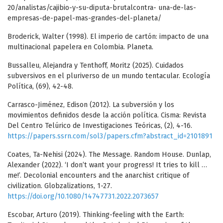
20/analistas/cajibio-y-su-diputa-brutalcontra- una-de-las-
empresas-de-papel-mas-grandes-del-planeta/
Broderick, Walter (1998). El imperio de cartón: impacto de una
multinacional papelera en Colombia. Planeta.
Bussalleu, Alejandra y Tenthoff, Moritz (2025). Cuidados
subversivos en el pluriverso de un mundo tentacular. Ecología
Política, (69), 42-48.
Carrasco-Jiménez, Edison (2012). La subversión y los
movimientos definidos desde la acción política. Cisma: Revista
Del Centro Telúrico de Investigaciones Teóricas, (2), 4-16.
https://papers.ssrn.com/sol3/papers.cfm?abstract_id=2101891
Coates, Ta-Nehisi (2024). The Message. Random House. Dunlap,
Alexander (2022). ‘I don’t want your progress! It tries to kill …
me!’. Decolonial encounters and the anarchist critique of
civilization. Globzalizations, 1-27.
https://doi.org/10.1080/14747731.2022.2073657
Escobar, Arturo (2019). Thinking-feeling with the Earth: