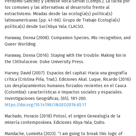
Perdomo-Sánchez y Denisse Roca-Servat (Comps.), La lucha por
los comunes y las alternativas al desarrollo frente al
extractivismo. Miradas desde las ecología(s) política(s)
latinoamericanas (pp. 41-66). Grupo de Trabajo Ecología(s)
política(s) desde Sur/Abya Yala; CLACSO.
Haraway, Donna (2008). Companion Species, Mis-recognition, and
Queer Worlding.
Haraway, Donna (2016). Staying with the trouble: Making kin in
the Chthulucene. Duke University Press.
Harvey, David (2007). Espacios del capital: Hacia una geografía
crítica (Cristina Piña, Trad.). Ediciones Akal. Luque, Ricardo (2016)
Los desplazamientos humanos forzados recientes en el Cauca
(Colombia): características e impactos sociales y espaciales.
Investigaciones Geográficas, (65), 181-200.
https://doi.org/10.14198/INGEO2016.65.11
Machado, Horacio (2018) Potosí, el origen Genealogía de la
minería contemporánea. Ediciones Abya-Yala, Quito.
Mandache, Luminita (2023). “I am going to break this logic of