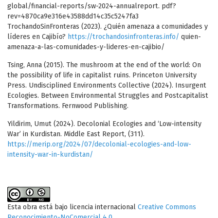
global/financial-reports/sw-2024-annualreport. pdf?
rev=4870ca9e316e43588dd14c35c5247fa3
TrochandoSinFronteras (2023). ¿Quién amenaza a comunidades y
líderes en Cajibío?
https://trochandosinfronteras.info/
quien-
amenaza-a-las-comunidades-y-lideres-en-cajibio/
Tsing, Anna (2015). The mushroom at the end of the world: On
the possibility of life in capitalist ruins. Princeton University
Press. Undisciplined Environments Collective (2024). Insurgent
Ecologies. Between Environmental Struggles and Postcapitalist
Transformations. Fernwood Publishing.
Yildirim, Umut (2024). Decolonial Ecologies and ‘Low-intensity
War’ in Kurdistan. Middle East Report, (311).
https://merip.org/2024/07/decolonial-ecologies-and-low-
intensity-war-in-kurdistan/
Esta obra está bajo licencia internacional
Creative Commons
Reconocimiento-NoComercial 4.0
.