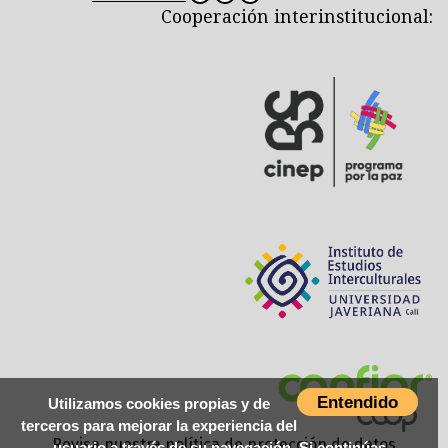
Cooperación interinstitucional:
Entendido
Utilizamos cookies propias y de
terceros para mejorar la experiencia del
Revisa nuestra
política de protección de datos
usuario a través de su navegación. Si continúas