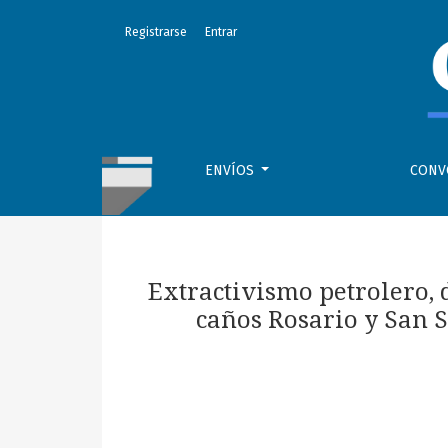
Extractivismo petrolero, degradación ambien
Registrarse
Entrar
ENVÍOS
CONV
Extractivismo petrolero, 
caños Rosario y San 