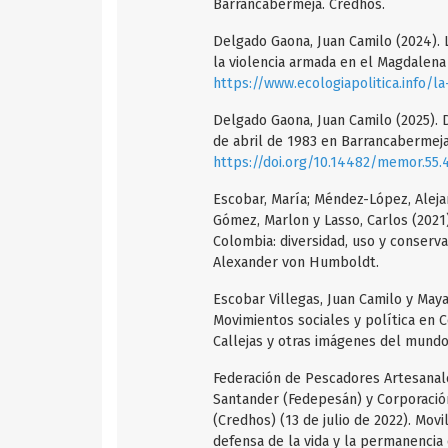
Barrancabermeja. Credhos.
Delgado Gaona, Juan Camilo (2024). 
la violencia armada en el Magdalena 
https://www.ecologiapolitica.info/l
Delgado Gaona, Juan Camilo (2025). D
de abril de 1983 en Barrancabermeja.
https://doi.org/10.14482/memor.55.
Escobar, María; Méndez-López, Aleja
Gómez, Marlon y Lasso, Carlos (2021
Colombia: diversidad, uso y conserva
Alexander von Humboldt.
Escobar Villegas, Juan Camilo y Maya
Movimientos sociales y política en C
Callejas y otras imágenes del mundo.
Federación de Pescadores Artesanal
Santander (Fedepesán) y Corporaci
(Credhos) (13 de julio de 2022). Mov
defensa de la vida y la permanencia 