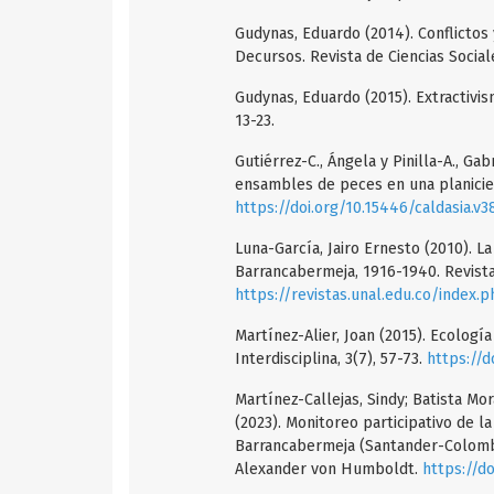
Gudynas, Eduardo (2014). Conflictos 
Decursos. Revista de Ciencias Sociale
Gudynas, Eduardo (2015). Extractivis
13-23.
Gutiérrez-C., Ángela y Pinilla-A., Ga
ensambles de peces en una planicie d
https://doi.org/10.15446/caldasia.v
Luna-García, Jairo Ernesto (2010). L
Barrancabermeja, 1916-1940. Revista 
https://revistas.unal.edu.co/index.
Martínez-Alier, Joan (2015). Ecología
Interdisciplina, 3(7), 57-73.
https://d
Martínez-Callejas, Sindy; Batista Mor
(2023). Monitoreo participativo de la
Barrancabermeja (Santander-Colombia
Alexander von Humboldt.
https://d