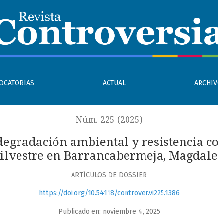
tal y resistencia comunitaria: defensa de los caños Rosari
OCATORIAS
ACTUAL
ARCHI
Núm. 225 (2025)
degradación ambiental y resistencia c
Silvestre en Barrancabermeja, Magda
ARTÍCULOS DE DOSSIER
https://doi.org/10.54118/controver.vi225.1386
Publicado en: noviembre 4, 2025