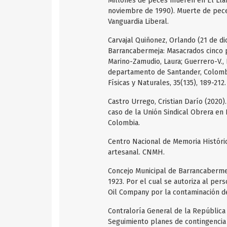
Millones de peces mueren en El Llani
noviembre de 1990). Muerte de peces
Vanguardia Liberal.
Carvajal Quiñonez, Orlando (21 de di
Barrancabermeja: Masacrados cinco p
Marino-Zamudio, Laura; Guerrero-V.,
departamento de Santander, Colombi
Físicas y Naturales, 35(135), 189-212
Castro Urrego, Cristian Darío (2020). 
caso de la Unión Sindical Obrera en
Colombia.
Centro Nacional de Memoria Históri
artesanal. CNMH.
Concejo Municipal de Barrancabermej
1923. Por el cual se autoriza al pe
Oil Company por la contaminación de
Contraloría General de la República
Seguimiento planes de contingencia