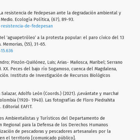
La resistencia de Fedepesan ante la degradación ambiental y
Medio. Ecología Política, (67), 89-93.
a-resistencia-de-fedepesan
el ‘aguapetróleo’ a la protesta popular: el paro cívico del 13
 Memorias, (55), 31-65.
415.636
ndro; Pinzón-Quiñónez, Luis; Arias- Mañosca, Maribel; Serrano
). XX. Peces del bajo río Sogamoso, cuenca del Magdalena,
ción. Instituto de Investigación de Recursos Biológicos
 Salazar, Adolfo León (Coords.) (2021). ¡Levántate y marcha!
olombia (1920- 1940). Las fotografías de Floro Piedrahita
 Editorial EAFIT.
es Ambientalistas y Turísticos del Departamento de
ón Regional para la Defensa de los Derechos Humanos
ilización de pescadoras y pescadores artesanales por la
en el territorio [comunicado público].