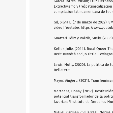
García Torres, Miriam; Cruz Hernánde
Extractivismo y (re)patriarcalización
compilación latinoamericana de teorí
Gil, Silvia L. (7 de marzo de 2022).
video]. Youtube. https://www.you
Guattari, Félix y Rolnik, Suely. (200
Keller, Julie. (2014). Rural Queer Th
Berit Brandth and Jo Little. Lexingt
Lewis, Holly. (2020). La política de 
Bellaterra.
Mayor, Aingeru. (2021). Transfeminis
Merteens, Donny. (2017). Restitución 
potencial transformador de la políti
Javeriana/Instituto de Derechos Hu
Miguel, Carmen y Villarreal, Norma. 