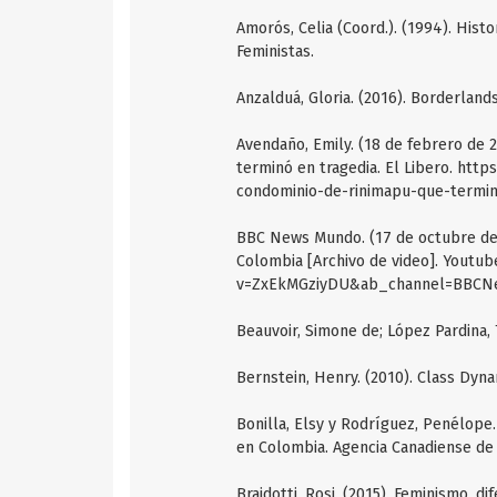
Amorós, Celia (Coord.). (1994). Histo
Feministas.
Anzalduá, Gloria. (2016). Borderland
Avendaño, Emily. (18 de febrero de 
terminó en tragedia. El Libero. http
condominio-de-rinimapu-que-termin
BBC News Mundo. (17 de octubre de 2
Colombia [Archivo de video]. Youtu
v=ZxEkMGziyDU&ab_channel=BBC
Beauvoir, Simone de; López Pardina, T
Bernstein, Henry. (2010). Class Dyn
Bonilla, Elsy y Rodríguez, Penélope.
en Colombia. Agencia Canadiense de 
Braidotti, Rosi. (2015). Feminismo, d