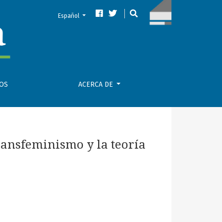
oría rural y agraria
Cambiar el Idioma. El idioma actual es:
Español
VOS
ACERCA DE
transfeminismo y la teoría