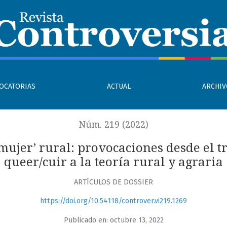
aciones desde el transfeminismo y la teoría queer/cuir a la te
OCATORIAS
ACTUAL
ARCHI
Núm. 219 (2022)
‘mujer’ rural: provocaciones desde el 
queer/cuir a la teoría rural y agraria
ARTÍCULOS DE DOSSIER
https://doi.org/10.54118/controver.vi219.1269
Publicado en: octubre 13, 2022