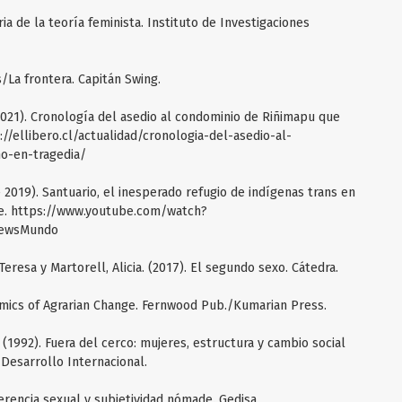
ria de la teoría feminista. Instituto de Investigaciones
s/La frontera. Capitán Swing.
2021). Cronología del asedio al condominio de Riñimapu que
s://ellibero.cl/actualidad/cronologia-del-asedio-al-
o-en-tragedia/
019). Santuario, el inesperado refugio de indígenas trans en
be. https://www.youtube.com/watch?
NewsMundo
eresa y Martorell, Alicia. (2017). El segundo sexo. Cátedra.
amics of Agrarian Change. Fernwood Pub./Kumarian Press.
 (1992). Fuera del cerco: mujeres, estructura y cambio social
Desarrollo Internacional.
iferencia sexual y subjetividad nómade. Gedisa.