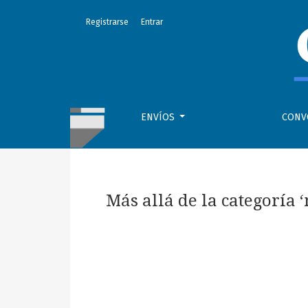
Más allá de la categoría ‘mujer’ rural: provoc
Registrarse
Entrar
ENVÍOS
CONV
Más allá de la categoría 