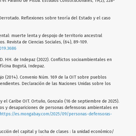
el Páramo de Pisba. Estudios Constitucionales, 19(2), 228-
Derrotado. Reflexiones sobre teoría del Estado y el caso
ntal: muerte lenta y despojo de territorio ancestral
s. Revista de Ciencias Sociales, (64), 89-109.
2019.3686
DD. HH. de Indepaz (2022). Conflictos socioambientales en
fícina Bogotá, Indepaz.
ajo (2014). Convenio Núm. 169 de la OIT sobre pueblos
pendientes. Declaración de las Naciones Unidas sobre los
 y el Caribe OIT. Ortuño, Gonzalo (16 de septiembre de 2025).
os y desapariciones de personas defensoras ambientales en
https://es.mongabay.com/2025/09/personas-defensoras-
ucción del capital y lucha de clases : la unidad económico/