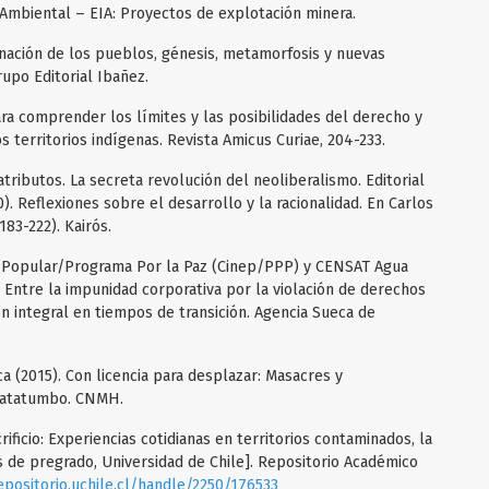
Ambiental – EIA: Proyectos de explotación minera.
inación de los pueblos, génesis, metamorfosis y nuevas
upo Editorial Ibañez.
ara comprender los límites y las posibilidades del derecho y
s territorios indígenas. Revista Amicus Curiae, 204-233.
tributos. La secreta revolución del neoliberalismo. Editorial
). Reflexiones sobre el desarrollo y la racionalidad. En Carlos
183-222). Kairós.
n Popular/Programa Por la Paz (Cinep/PPP) y CENSAT Agua
 Entre la impunidad corporativa por la violación de derechos
 integral en tiempos de transición. Agencia Sueca de
a (2015). Con licencia para desplazar: Masacres y
, Catatumbo. CNMH.
rificio: Experiencias cotidianas en territorios contaminados, la
 de pregrado, Universidad de Chile]. Repositorio Académico
epositorio.uchile.cl/handle/2250/176533