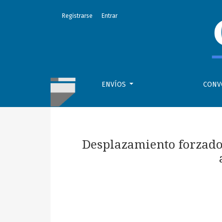
Desplazamiento forzado por extractivismo: pr
Registrarse
Entrar
ENVÍOS
CONV
Desplazamiento forzado 