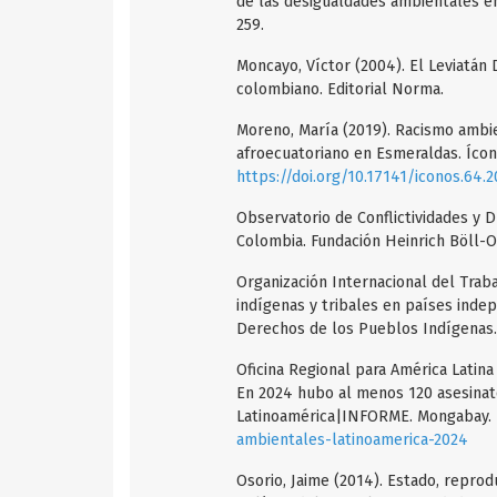
de las desigualdades ambientales en 
259.
Moncayo, Víctor (2004). El Leviatán 
colombiano. Editorial Norma.
Moreno, María (2019). Racismo ambie
afroecuatoriano en Esmeraldas. Ícono
https://doi.org/10.17141/iconos.64.
Observatorio de Conflictividades y 
Colombia. Fundación Heinrich Böll-O
Organización Internacional del Trab
indígenas y tribales en países inde
Derechos de los Pueblos Indígenas.
Oficina Regional para América Latina
En 2024 hubo al menos 120 asesinat
Latinoamérica|INFORME. Mongabay.
ambientales-latinoamerica-2024
Osorio, Jaime (2014). Estado, reprod