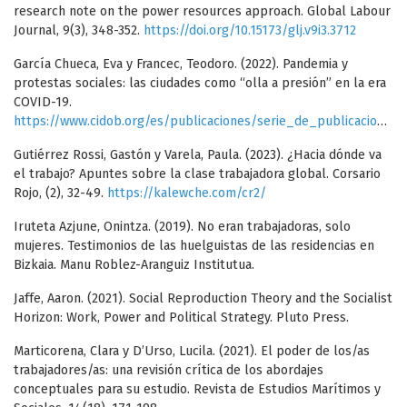
research note on the power resources approach. Global Labour
Journal, 9(3), 348-352.
https://doi.org/10.15173/glj.v9i3.3712
García Chueca, Eva y Francec, Teodoro. (2022). Pandemia y
protestas sociales: las ciudades como “olla a presión” en la era
COVID-19.
https://www.cidob.org/es/publicaciones/serie_de_publicacion/notes_internacionals_cidob/266/pandemia_y_protestas_sociales_las_ciudades_como_olla_a_presion_en_la_era_covid_19
Gutiérrez Rossi, Gastón y Varela, Paula. (2023). ¿Hacia dónde va
el trabajo? Apuntes sobre la clase trabajadora global. Corsario
Rojo, (2), 32-49.
https://kalewche.com/cr2/
Iruteta Azjune, Onintza. (2019). No eran trabajadoras, solo
mujeres. Testimonios de las huelguistas de las residencias en
Bizkaia. Manu Roblez-Aranguiz Institutua.
Jaffe, Aaron. (2021). Social Reproduction Theory and the Socialist
Horizon: Work, Power and Political Strategy. Pluto Press.
Marticorena, Clara y D’Urso, Lucila. (2021). El poder de los/as
trabajadores/as: una revisión crítica de los abordajes
conceptuales para su estudio. Revista de Estudios Marítimos y