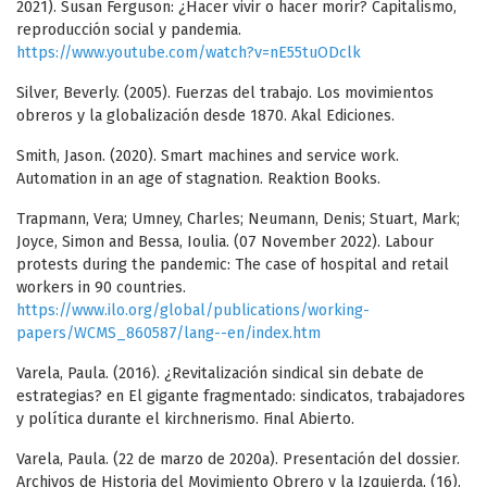
2021). Susan Ferguson: ¿Hacer vivir o hacer morir? Capitalismo,
reproducción social y pandemia.
https://www.youtube.com/watch?v=nE55tuODclk
Silver, Beverly. (2005). Fuerzas del trabajo. Los movimientos
obreros y la globalización desde 1870. Akal Ediciones.
Smith, Jason. (2020). Smart machines and service work.
Automation in an age of stagnation. Reaktion Books.
Trapmann, Vera; Umney, Charles; Neumann, Denis; Stuart, Mark;
Joyce, Simon and Bessa, Ioulia. (07 November 2022). Labour
protests during the pandemic: The case of hospital and retail
workers in 90 countries.
https://www.ilo.org/global/publications/working-
papers/WCMS_860587/lang--en/index.htm
Varela, Paula. (2016). ¿Revitalización sindical sin debate de
estrategias? en El gigante fragmentado: sindicatos, trabajadores
y política durante el kirchnerismo. Final Abierto.
Varela, Paula. (22 de marzo de 2020a). Presentación del dossier.
Archivos de Historia del Movimiento Obrero y la Izquierda, (16),