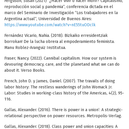
Ferguson, Susan (2021) “¿Hacer vivir o hacer morir? Capitalismo,
reproducción social y pandemia”, conferencia dictada en el
marco del Seminario de Investigación “Los trabajadores en la
Argentina actual”, Universidad de Buenos Aires:
https://www.youtube.com/watch?v=nE55tuODclk
Fernández Vicario, Nahia. (2018). Bizkaiko erresidentziak
borrokan! De la lucha obrera al empoderamiento feminista.
Manu Roblez-Aranguiz Institutua.
Fraser, Nancy. (2022). Cannibal capitalism. How our system is
devouring democracy, care, and the planetand what we can do
about it. Verso Books.
French, John D. y James, Daniel. (2007). The travails of doing
labor history: The restless wanderings of John Womack Jr.
Labor: Studies in working-class history of the Americas, 4(2), 95-
116.
Gallas, Alexander. (2016). There is power in a union’: A strategic-
relational perspective on power resources. Metropolis-Verlag.
Gallas, Alexander. (2018). Class power and union capacities: A