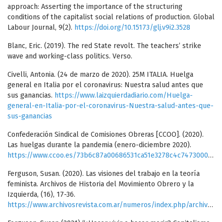
approach: Asserting the importance of the structuring
conditions of the capitalist social relations of production. Global
Labour Journal, 9(2).
https://doi.org/10.15173/glj.v9i2.3528
Blanc, Eric. (2019). The red State revolt. The teachers’ strike
wave and working-class politics. Verso.
Civelli, Antonia. (24 de marzo de 2020). 25M ITALIA. Huelga
general en Italia por el coronavirus: Nuestra salud antes que
sus ganancias.
https://www.laizquierdadiario.com/Huelga-
general-en-Italia-por-el-coronavirus-Nuestra-salud-antes-que-
sus-ganancias
Confederación Sindical de Comisiones Obreras [CCOO]. (2020).
Las huelgas durante la pandemia (enero-diciembre 2020).
https://www.ccoo.es/73b6c87a00686531ca51e3278c4c7473000001.pdf
Ferguson, Susan. (2020). Las visiones del trabajo en la teoría
feminista. Archivos de Historia del Movimiento Obrero y la
Izquierda, (16), 17-36.
https://www.archivosrevista.com.ar/numeros/index.php/archivos/article/view/242