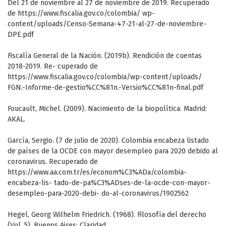
Del 21 de noviembre al 27 de noviembre de 2019. Recuperado
de https://www.fiscalia.gov.co/colombia/ wp-
content/uploads/Censo-Semana-47-21-al-27-de-noviembre-
DPE.pdf
Fiscalía General de la Nación. (2019b). Rendición de cuentas
2018-2019. Re- cuperado de
https://www.fiscalia.gov.co/colombia/wp-content/uploads/
FGN.-Informe-de-gestio%CC%81n.-Versio%CC%81n-final.pdf
Foucault, Michel. (2009). Nacimiento de la biopolítica. Madrid:
AKAL.
García, Sergio. (7 de julio de 2020). Colombia encabeza listado
de países de la OCDE con mayor desempleo para 2020 debido al
coronavirus. Recuperado de
https://www.aa.com.tr/es/econom%C3%ADa/colombia-
encabeza-lis- tado-de-pa%C3%ADses-de-la-ocde-con-mayor-
desempleo-para-2020-debi- do-al-coronavirus/1902562
Hegel, Georg Wilhelm Friedrich. (1968). Filosofía del derecho
(Vol. 5). Buenos Aires: Claridad.