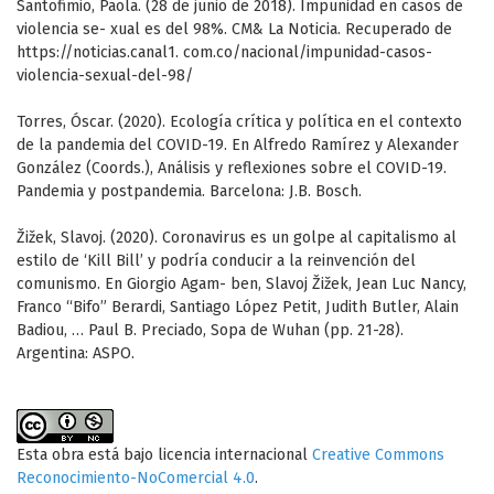
Santofimio, Paola. (28 de junio de 2018). Impunidad en casos de
violencia se- xual es del 98%. CM& La Noticia. Recuperado de
https://noticias.canal1. com.co/nacional/impunidad-casos-
violencia-sexual-del-98/
Torres, Óscar. (2020). Ecología crítica y política en el contexto
de la pandemia del COVID-19. En Alfredo Ramírez y Alexander
González (Coords.), Análisis y reflexiones sobre el COVID-19.
Pandemia y postpandemia. Barcelona: J.B. Bosch.
Žižek, Slavoj. (2020). Coronavirus es un golpe al capitalismo al
estilo de ‘Kill Bill’ y podría conducir a la reinvención del
comunismo. En Giorgio Agam- ben, Slavoj Žižek, Jean Luc Nancy,
Franco “Bifo” Berardi, Santiago López Petit, Judith Butler, Alain
Badiou, … Paul B. Preciado, Sopa de Wuhan (pp. 21-28).
Argentina: ASPO.
Esta obra está bajo licencia internacional
Creative Commons
Reconocimiento-NoComercial 4.0
.