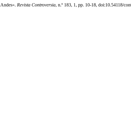
s Andes».
Revista Controversia
, n.º 183, 1, pp. 10-18, doi:10.54118/co