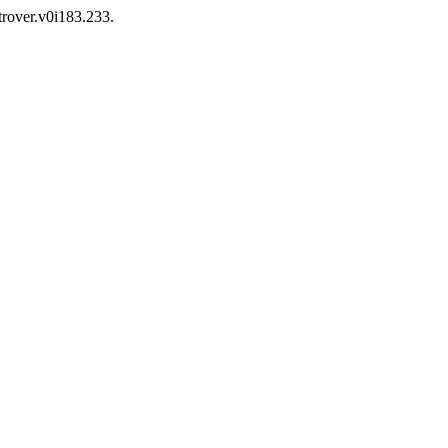
ntrover.v0i183.233.