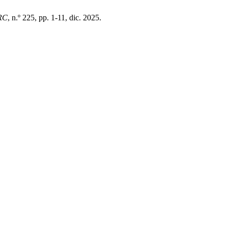
RC
, n.º 225, pp. 1-11, dic. 2025.