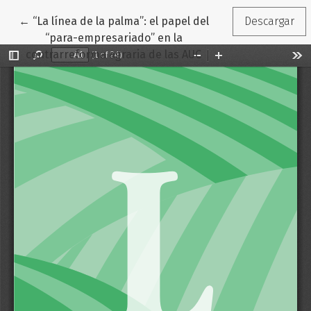
Volver a los detalles del artículo
←
“La línea de la palma”: el papel del
Descargar
“para-empresariado” en la
contrarreforma agraria de las AUC